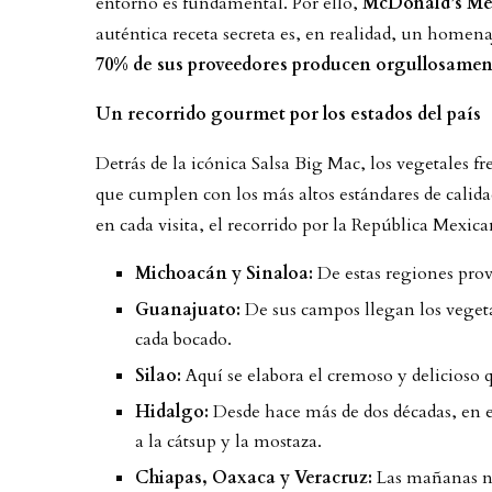
entorno es fundamental. Por ello,
McDonald’s Mé
auténtica receta secreta es, en realidad, un homena
70% de sus proveedores producen orgullosamen
Un recorrido gourmet por los estados del país
Detrás de la icónica Salsa Big Mac, los vegetales fr
que cumplen con los más altos estándares de calida
en cada visita, el recorrido por la República Mexican
Michoacán y Sinaloa:
De estas regiones prov
Guanajuato:
De sus campos llegan los vegetal
cada bocado.
Silao:
Aquí se elabora el cremoso y delicioso 
Hidalgo:
Desde hace más de dos décadas, en e
a la cátsup y la mostaza.
Chiapas, Oaxaca y Veracruz:
Las mañanas no 