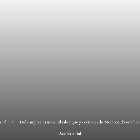
cial
Del campo a tu mesa: El sabor que ya conoces de McDonald’s está he
Acción social