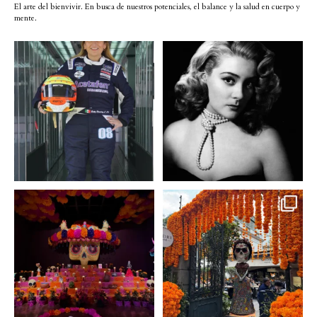
El arte del bienvivir. En busca de nuestros potenciales, el balance y la salud en cuerpo y
mente.
Conoce a @betty_racing08
Descanse en paz la gran
la piloto mexicana que
...
diva del cine mexicano
...
3
0
2
0
A partir de hoy miercoles
No te pierdas la exhibición
23 de octubre y hasta el
...
de @menchaca.studio
...
2
0
2
0