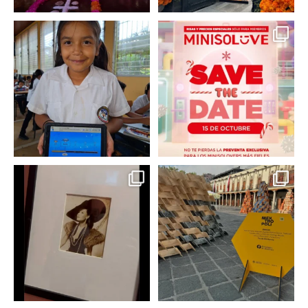
En un contexto donde
La temporada navideña
muchas niñas y
llegó a @minisomexico
...
adolescentes
...
2
0
0
0
Hoy sábado 28 de
Este fin de semana no te
septiembre se inauguró
pierdas @mextropoli, el
...
en
...
2
0
2
0