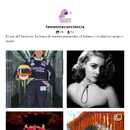
femeninaconciencia
28
54
El arte del bienvivir. En busca de nuestros potenciales, el balance y la salud en cuerpo y
mente.
Conoce a @betty_racing08
Descanse en paz la gran
la piloto mexicana que
...
diva del cine mexicano
...
3
0
2
0
A partir de hoy miercoles
No te pierdas la exhibición
23 de octubre y hasta el
...
de @menchaca.studio
...