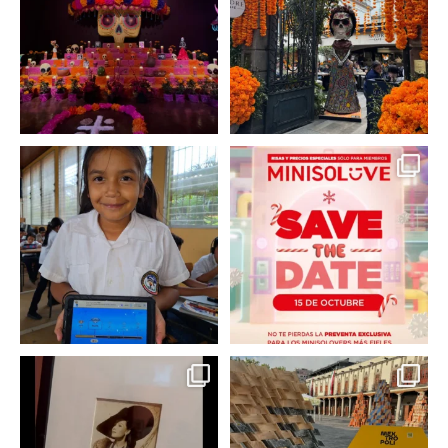
2
0
2
0
En un contexto donde
La temporada navideña
muchas niñas y
llegó a @minisomexico
...
adolescentes
...
2
0
0
0
Hoy sábado 28 de
Este fin de semana no te
septiembre se inauguró
pierdas @mextropoli, el
...
en
...
2
0