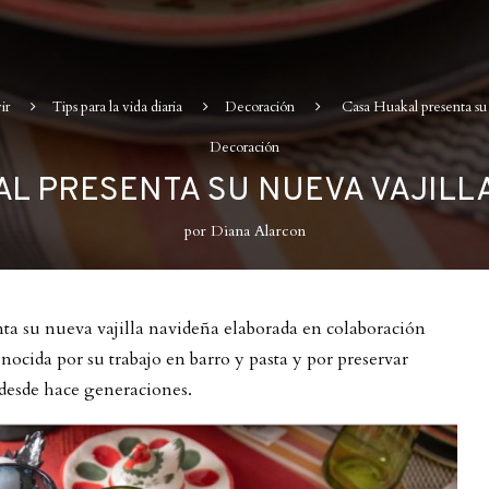
ir
Tips para la vida diaria
Decoración
Casa Huakal presenta su
Decoración
AL PRESENTA SU NUEVA VAJILL
por
Diana Alarcon
nta su nueva vajilla navideña elaborada en colaboración
ocida por su trabajo en barro y pasta y por preservar
n desde hace generaciones.