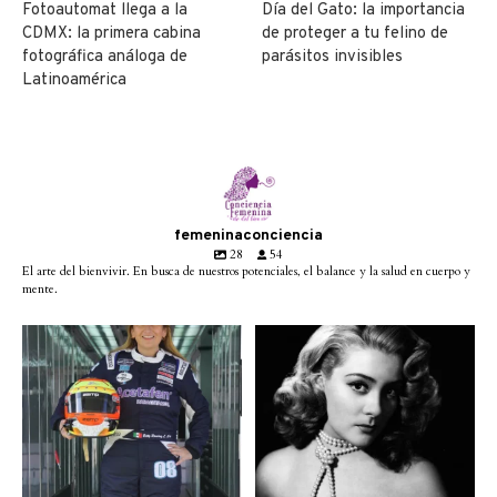
Fotoautomat llega a la
Día del Gato: la importancia
CDMX: la primera cabina
de proteger a tu felino de
fotográfica análoga de
parásitos invisibles
Latinoamérica
femeninaconciencia
28
54
El arte del bienvivir. En busca de nuestros potenciales, el balance y la salud en cuerpo y
mente.
Conoce a @betty_racing08
Descanse en paz la gran
la piloto mexicana que
...
diva del cine mexicano
...
3
0
2
0