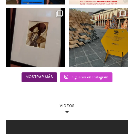
Hoy sábado 28 de
Este fin de semana no te
septiembre se inauguró
pierdas @mextropoli, el
...
en
...
2
0
2
0
Síguenos en Instagram
MOSTRAR MÁS
VIDEOS