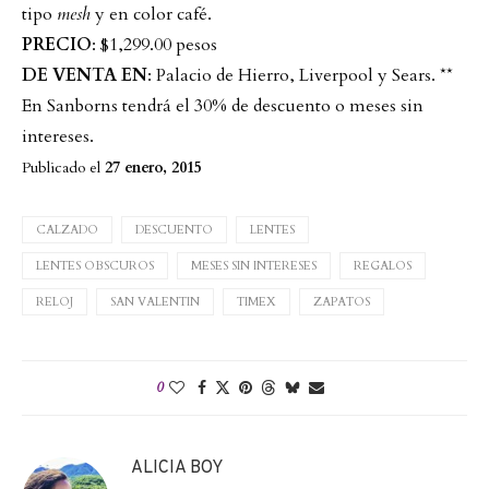
tipo
mesh
y en color café.
PRECIO
: $1,299.00 pesos
DE VENTA EN
: Palacio de Hierro, Liverpool y Sears. **
En Sanborns tendrá el 30% de descuento o meses sin
intereses.
Publicado el
27 enero, 2015
CALZADO
DESCUENTO
LENTES
LENTES OBSCUROS
MESES SIN INTERESES
REGALOS
RELOJ
SAN VALENTIN
TIMEX
ZAPATOS
0
ALICIA BOY