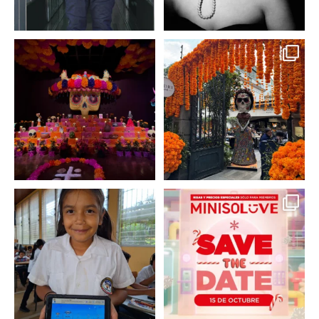
A partir de hoy miercoles
No te pierdas la exhibición
23 de octubre y hasta el
...
de @menchaca.studio
...
2
0
2
0
En un contexto donde
La temporada navideña
muchas niñas y
llegó a @minisomexico
...
adolescentes
...
2
0
0
0