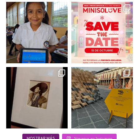
En un contexto donde
La temporada navideña
muchas niñas y
llegó a @minisomexico
...
adolescentes
...
2
0
0
0
Hoy sábado 28 de
Este fin de semana no te
septiembre se inauguró
pierdas @mextropoli, el
...
en
...
2
0
2
0
Síguenos en Instagram
MOSTRAR MÁS