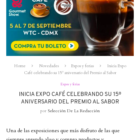
Home
Novedades
Expos y ferias
Inicia Expo
Café celebrando su 15º aniversario del Premio al Sabor
Expos y ferias
INICIA EXPO CAFÉ CELEBRANDO SU 15º
ANIVERSARIO DEL PREMIO AL SABOR
por
Selección De La Redacción
Una de las exposiciones que más disfruto de las que
siempre aprendo algo y compro productos y