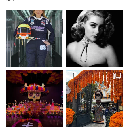
mente.
Conoce a @betty_racing08
Descanse en paz la gran
la piloto mexicana que
...
diva del cine mexicano
...
3
0
2
0
A partir de hoy miercoles
No te pierdas la exhibición
23 de octubre y hasta el
...
de @menchaca.studio
...
2
0
2
0