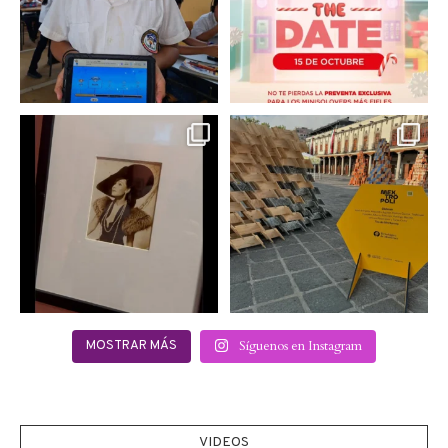
0
0
Hoy sábado 28 de
Este fin de semana no te
septiembre se inauguró
pierdas @mextropoli, el
...
en
...
2
0
2
0
Síguenos en Instagram
MOSTRAR MÁS
VIDEOS