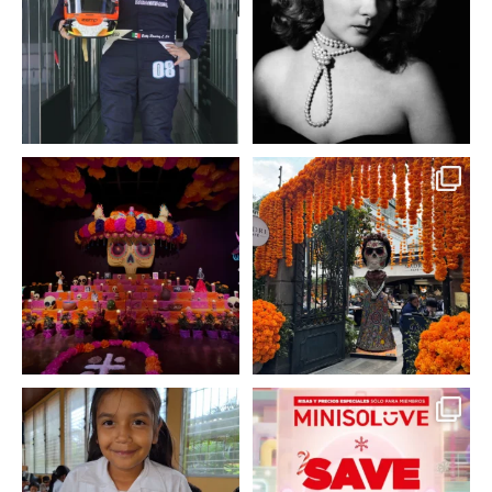
3
0
2
0
A partir de hoy miercoles
No te pierdas la exhibición
23 de octubre y hasta el
...
de @menchaca.studio
...
2
0
2
0
En un contexto donde
La temporada navideña
muchas niñas y
llegó a @minisomexico
...
adolescentes
...
2
0