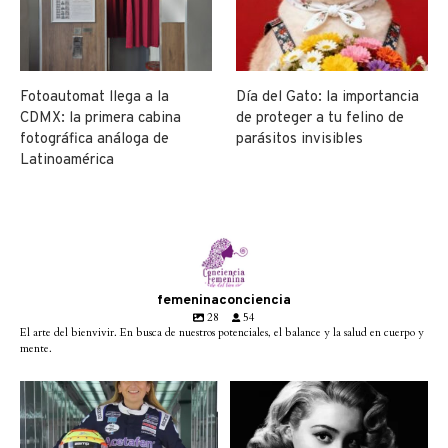
Fotoautomat llega a la
Día del Gato: la importancia
CDMX: la primera cabina
de proteger a tu felino de
fotográfica análoga de
parásitos invisibles
Latinoamérica
femeninaconciencia
28
54
El arte del bienvivir. En busca de nuestros potenciales, el balance y la salud en cuerpo y
mente.
Conoce a @betty_racing08
Descanse en paz la gran
la piloto mexicana que
...
diva del cine mexicano
...