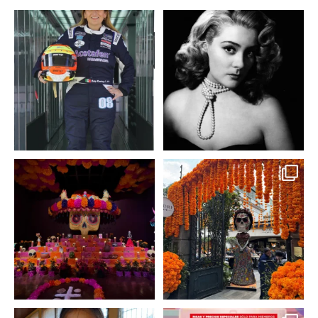
Conoce a @betty_racing08
Descanse en paz la gran
la piloto mexicana que
...
diva del cine mexicano
...
3
0
2
0
A partir de hoy miercoles
No te pierdas la exhibición
23 de octubre y hasta el
...
de @menchaca.studio
...
2
0
2
0