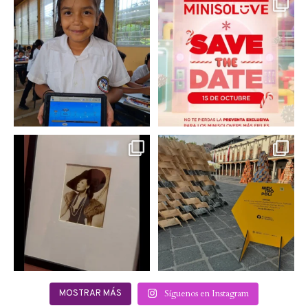
En un contexto donde
La temporada navideña
muchas niñas y
llegó a @minisomexico
...
adolescentes
...
2
0
0
0
Hoy sábado 28 de
Este fin de semana no te
septiembre se inauguró
pierdas @mextropoli, el
...
en
...
2
0
2
0
Síguenos en Instagram
MOSTRAR MÁS