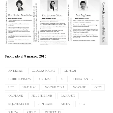
Publicado el
8 marzo, 2016
ANTIEDAD
CELULAS MADRE
CIENCAI
CORE BUSINESS
CREMAS
DR.
HIDRATANTES
LIFT
NATURAL
NOCHE Y DIA
NOVAGE
OJOS
ORIFLAME
PIEL EPIDERMIS
RADIANTE
REJUVENECER
SKIN CARE
STEEN
STIG
SUECA
SUERO
VEGETALES