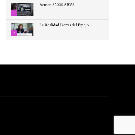
las...
Acuson S2000 ABVS
1
La Realidad Detrás del Espejo
2