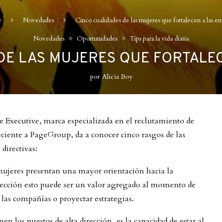
e
Novedades
Cinco cualidades de las mujeres que fortalecen a las e
Novedades
Oportunidades
Tips para la vida diaria
DE LAS MUJERES QUE FORTALE
por
Alicia Boy
e Executive, marca especializada en el reclutamiento de
eciente a PageGroup, da a conocer cinco rasgos de las
 directivas:
mujeres presentan una mayor orientación hacia la
irección esto puede ser un valor agregado al momento de
 las compañías o proyectar estrategias.
en los puestos de alta dirección, es la capacidad de estar al