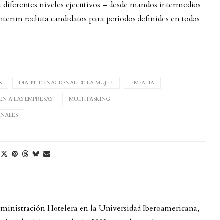
 diferentes niveles ejecutivos – desde mandos intermedios
Interim recluta candidatos para períodos definidos en todos
S
DIA INTERNACIONAL DE LA MUJER
EMPATIA
N A LAS EMPRESAS
MULTITASKING
ONALES
Administración Hotelera en la Universidad Iberoamericana,