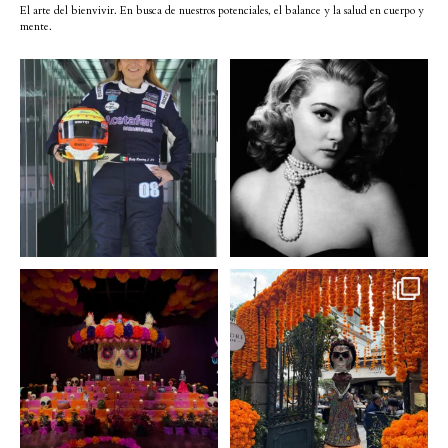
El arte del bienvivir. En busca de nuestros potenciales, el balance y la salud en cuerpo y
mente.
Conoce a @betty_racing08
Descanse en paz la gran
la piloto mexicana que
...
diva del cine mexicano
...
3
0
2
0
A partir de hoy miercoles
No te pierdas la exhibición
23 de octubre y hasta el
...
de @menchaca.studio
...
2
0
2
0