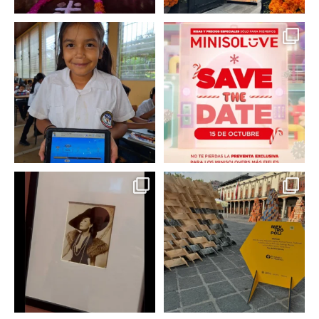
En un contexto donde
La temporada navideña
muchas niñas y
llegó a @minisomexico
...
adolescentes
...
2
0
0
0
Hoy sábado 28 de
Este fin de semana no te
septiembre se inauguró
pierdas @mextropoli, el
...
en
...
2
0
2
0