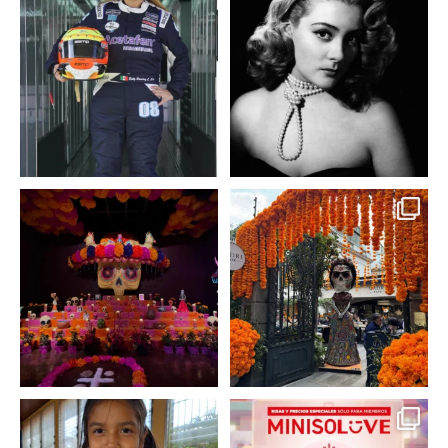
Conoce a @betty_racing08
Descanse en paz la gran
la piloto mexicana que
...
diva del cine mexicano
...
3
0
2
0
A partir de hoy miercoles
No te pierdas la exhibición
23 de octubre y hasta el
...
de @menchaca.studio
...
2
0
2
0
En un contexto donde
La temporada navideña