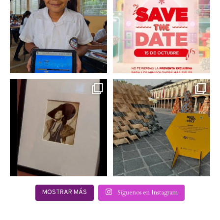
muchas niñas y
llegó a @minisomexico
...
adolescentes
...
2
0
0
0
Hoy sábado 28 de
Este fin de semana no te
septiembre se inauguró
pierdas @mextropoli, el
...
en
...
2
0
2
0
Síguenos en Instagram
MOSTRAR MÁS