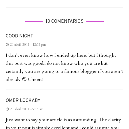
10 COMENTARIOS
GOOD NIGHT
20 abril, 2011 - 12:52 pm
I don’t even know how I ended up here, but I thought
this post was good.I do not know who you are but
certainly you are going to a famous blogger if you aren’t
already 😉 Cheers!
OMER LOCKABY
21 abril, 2011 - 9:16 am
Just want to say your article is as astounding. The clarity
in your post is simply excellent and i could assume you