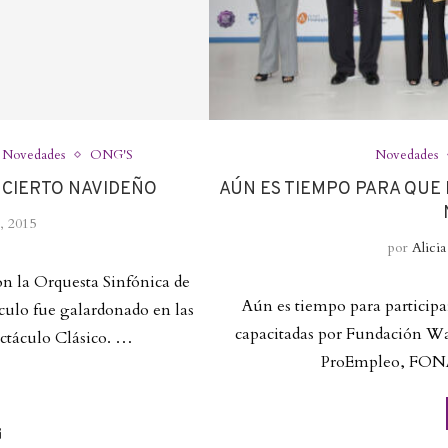
Novedades
ONG'S
Novedades
NCIERTO NAVIDEÑO
AÚN ES TIEMPO PARA QUE
, 2015
por
Alici
n la Orquesta Sinfónica de
Aún es tiempo para participar
áculo fue galardonado en las
capacitadas por Fundación W
ectáculo Clásico. …
ProEmpleo, FONA