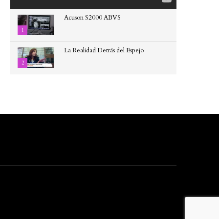
Acuson S2000 ABVS
1
La Realidad Detrás del Espejo
2