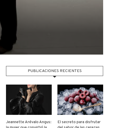
PUBLICACIONES RECIENTES
Jeannette Arévalo Angus:
El secreto para disfrutar
la mujer que convirtió la
del sabor de las cerezas