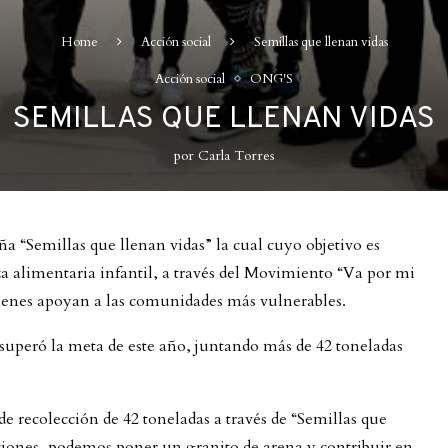
Home
Acción social
Semillas que llenan vidas
Acción social
ONG'S
SEMILLAS QUE LLENAN VIDAS
por
Carla Torres
 “Semillas que llenan vidas” la cual cuyo objetivo es
eza alimentaria infantil, a través del Movimiento “Va por mi
ienes apoyan a las comunidades más vulnerables.
 superó la meta de este año, juntando más de 42 toneladas
 recolección de 42 toneladas a través de “Semillas que
cciones, podemos poner un granito de arena y contribuir en