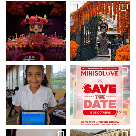
A partir de hoy miercoles
No te pierdas la exhibición
23 de octubre y hasta el
...
de @menchaca.studio
...
2
0
2
0
En un contexto donde
La temporada navideña
muchas niñas y
llegó a @minisomexico
...
adolescentes
...
2
0
0
0
Hoy sábado 28 de
Este fin de semana no te