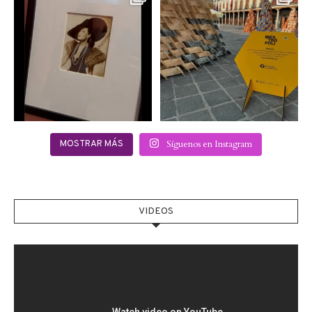
septiembre se inauguró
pierdas @mextropoli, el
...
en
...
2
0
2
0
Síguenos en Instagram
MOSTRAR MÁS
VIDEOS