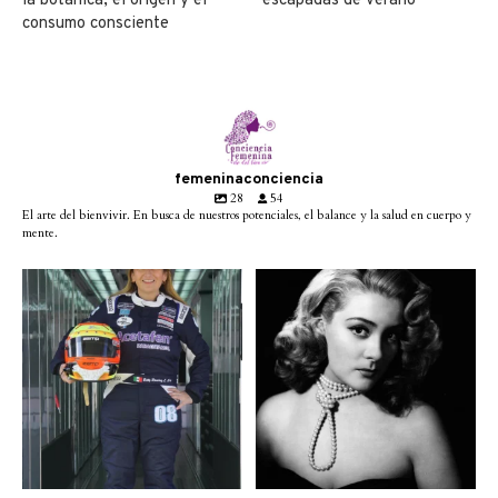
la botánica, el origen y el
escapadas de verano
consumo consciente
femeninaconciencia
28
54
El arte del bienvivir. En busca de nuestros potenciales, el balance y la salud en cuerpo y
mente.
Conoce a @betty_racing08
Descanse en paz la gran
la piloto mexicana que
...
diva del cine mexicano
...
3
0
2
0