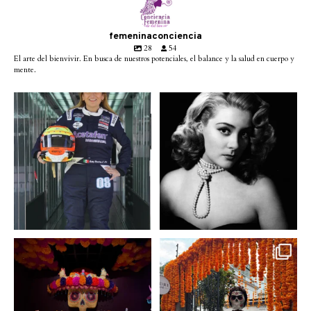
femeninaconciencia
28
54
El arte del bienvivir. En busca de nuestros potenciales, el balance y la salud en cuerpo y
mente.
Conoce a @betty_racing08
Descanse en paz la gran
la piloto mexicana que
...
diva del cine mexicano
...
3
0
2
0
A partir de hoy miercoles
No te pierdas la exhibición
23 de octubre y hasta el
...
de @menchaca.studio
...
2
0
2
0