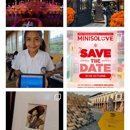
En un contexto donde
La temporada navideña
muchas niñas y
llegó a @minisomexico
...
adolescentes
...
2
0
0
0
Hoy sábado 28 de
Este fin de semana no te
septiembre se inauguró
pierdas @mextropoli, el
...
en
...
2
0
2
0