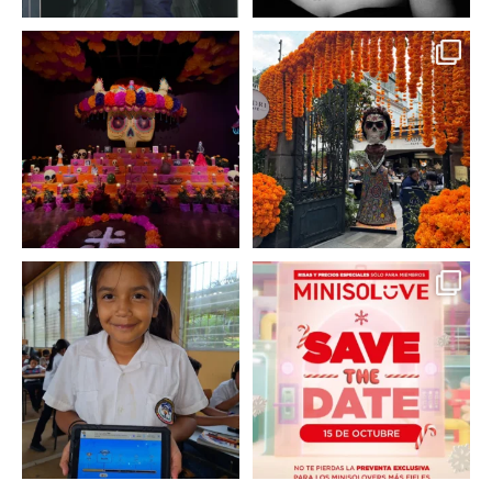
A partir de hoy miercoles
No te pierdas la exhibición
23 de octubre y hasta el
...
de @menchaca.studio
...
2
0
2
0
En un contexto donde
La temporada navideña
muchas niñas y
llegó a @minisomexico
...
adolescentes
...
2
0
0
0