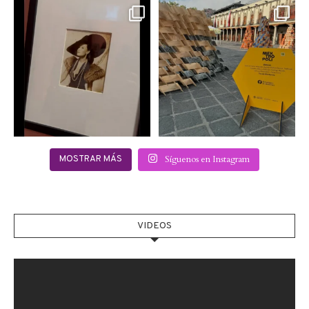
Hoy sábado 28 de
Este fin de semana no te
septiembre se inauguró
pierdas @mextropoli, el
...
en
...
2
0
2
0
Síguenos en Instagram
MOSTRAR MÁS
VIDEOS