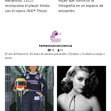
mecánicos: LELO
mujer que convirtió la
revoluciona el placer íntimo
fotografía en un espacio de
con el nuevo INA™ Thrust
encuentro
femeninaconciencia
28
54
El arte del bienvivir. En busca de nuestros potenciales, el balance y la salud en cuerpo y
mente.
Conoce a @betty_racing08
Descanse en paz la gran
la piloto mexicana que
...
diva del cine mexicano
...
3
0
2
0