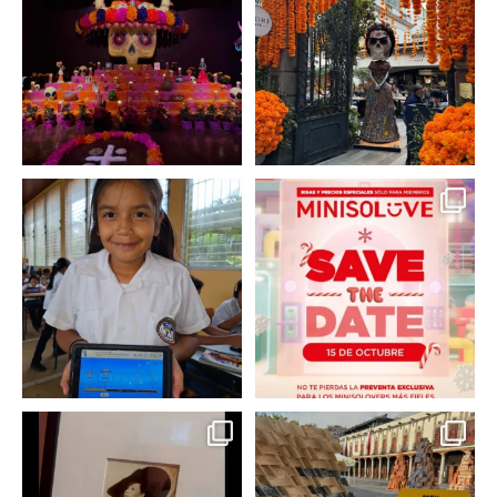
23 de octubre y hasta el
...
de @menchaca.studio
...
2
0
2
0
En un contexto donde
La temporada navideña
muchas niñas y
llegó a @minisomexico
...
adolescentes
...
2
0
0
0
Hoy sábado 28 de
Este fin de semana no te
septiembre se inauguró
pierdas @mextropoli, el
...