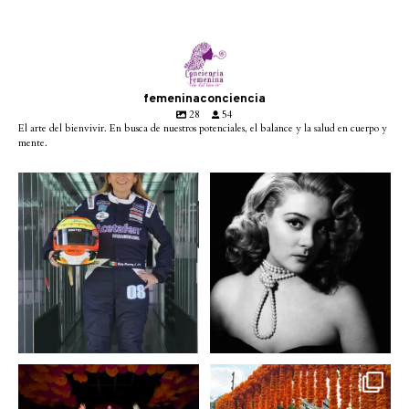
femeninaconciencia
28
54
El arte del bienvivir. En busca de nuestros potenciales, el balance y la salud en cuerpo y
mente.
Conoce a @betty_racing08
Descanse en paz la gran
la piloto mexicana que
...
diva del cine mexicano
...
3
0
2
0
A partir de hoy miercoles
No te pierdas la exhibición