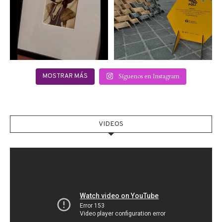
en
...
2
0
2
0
Síguenos en Instagram
MOSTRAR MÁS
VIDEOS