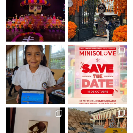
2
0
2
0
En un contexto donde
La temporada navideña
muchas niñas y
llegó a @minisomexico
...
adolescentes
...
2
0
0
0
Hoy sábado 28 de
Este fin de semana no te
septiembre se inauguró
pierdas @mextropoli, el
...
en
...
2
0