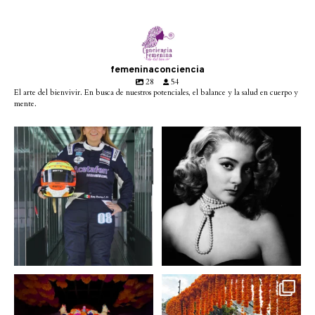
femeninaconciencia
28
54
El arte del bienvivir. En busca de nuestros potenciales, el balance y la salud en cuerpo y
mente.
Conoce a @betty_racing08
Descanse en paz la gran
la piloto mexicana que
...
diva del cine mexicano
...
3
0
2
0
A partir de hoy miercoles
No te pierdas la exhibición
23 de octubre y hasta el
...
de @menchaca.studio
...