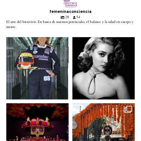
femeninaconciencia
28
54
El arte del bienvivir. En busca de nuestros potenciales, el balance y la salud en cuerpo y
mente.
Conoce a @betty_racing08
Descanse en paz la gran
la piloto mexicana que
...
diva del cine mexicano
...
3
0
2
0
A partir de hoy miercoles
No te pierdas la exhibición
23 de octubre y hasta el
...
de @menchaca.studio
...
2
0
2
0