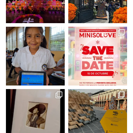
En un contexto donde
La temporada navideña
muchas niñas y
llegó a @minisomexico
...
adolescentes
...
2
0
0
0
Hoy sábado 28 de
Este fin de semana no te
septiembre se inauguró
pierdas @mextropoli, el
...
en
...
2
0
2
0