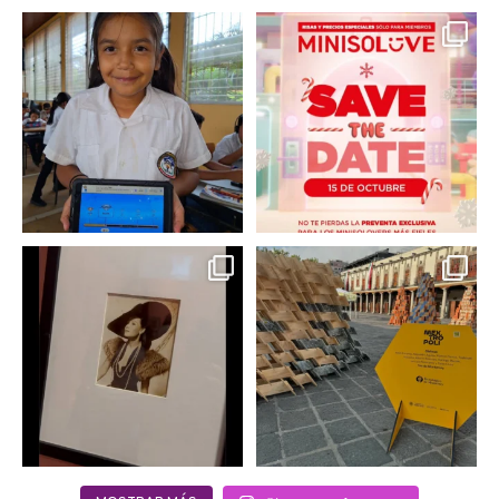
En un contexto donde
La temporada navideña
muchas niñas y
llegó a @minisomexico
...
adolescentes
...
2
0
0
0
Hoy sábado 28 de
Este fin de semana no te
septiembre se inauguró
pierdas @mextropoli, el
...
en
...
2
0
2
0