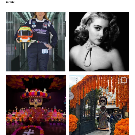
mente.
Conoce a @betty_racing08
Descanse en paz la gran
la piloto mexicana que
...
diva del cine mexicano
...
3
0
2
0
A partir de hoy miercoles
No te pierdas la exhibición
23 de octubre y hasta el
...
de @menchaca.studio
...
2
0
2
0