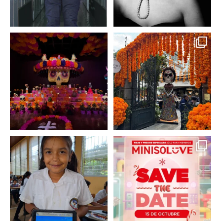
A partir de hoy miercoles
No te pierdas la exhibición
23 de octubre y hasta el
...
de @menchaca.studio
...
2
0
2
0
En un contexto donde
La temporada navideña
muchas niñas y
llegó a @minisomexico
...
adolescentes
...
2
0
0
0