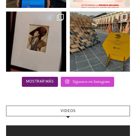
Hoy sábado 28 de
Este fin de semana no te
septiembre se inauguró
pierdas @mextropoli, el
...
en
...
2
0
2
0
Síguenos en Instagram
MOSTRAR MÁS
VIDEOS