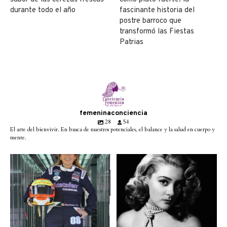
durante todo el año
fascinante historia del
postre barroco que
transformó las Fiestas
Patrias
femeninaconciencia
28
54
El arte del bienvivir. En busca de nuestros potenciales, el balance y la salud en cuerpo y
mente.
Conoce a @betty_racing08
Descanse en paz la gran
la piloto mexicana que
...
diva del cine mexicano
...
3
0
2
0