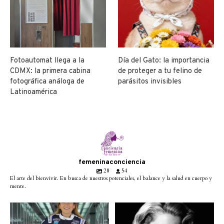
Fotoautomat llega a la
Día del Gato: la importancia
CDMX: la primera cabina
de proteger a tu felino de
fotográfica análoga de
parásitos invisibles
Latinoamérica
femeninaconciencia
28
54
El arte del bienvivir. En busca de nuestros potenciales, el balance y la salud en cuerpo y
mente.
Conoce a @betty_racing08
Descanse en paz la gran