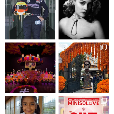
la piloto mexicana que
...
diva del cine mexicano
...
3
0
2
0
A partir de hoy miercoles
No te pierdas la exhibición
23 de octubre y hasta el
...
de @menchaca.studio
...
2
0
2
0
En un contexto donde
La temporada navideña
muchas niñas y
llegó a @minisomexico
...