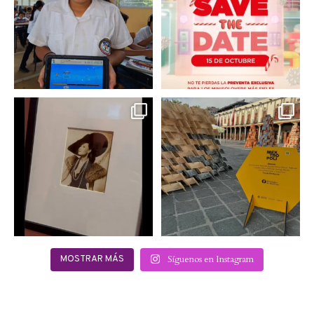
adolescentes
...
2
0
0
0
Hoy sábado 28 de
Este fin de semana no te
septiembre se inauguró
pierdas @mextropoli, el
...
en
...
2
0
2
0
Síguenos en Instagram
MOSTRAR MÁS