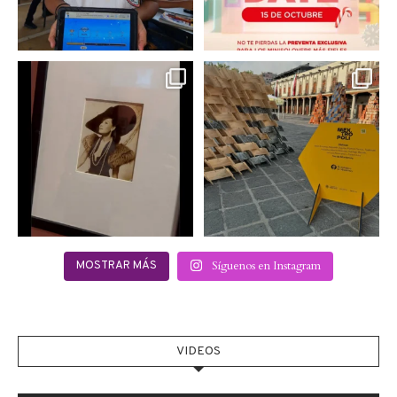
Hoy sábado 28 de
Este fin de semana no te
septiembre se inauguró
pierdas @mextropoli, el
...
en
...
2
0
2
0
Síguenos en Instagram
MOSTRAR MÁS
VIDEOS