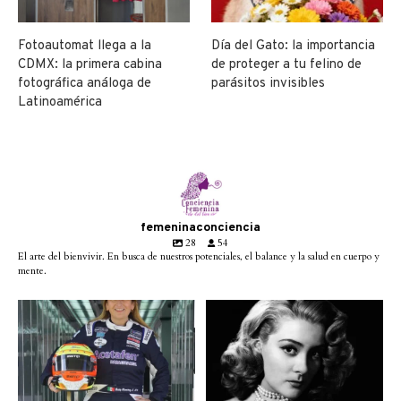
Fotoautomat llega a la
Día del Gato: la importancia
CDMX: la primera cabina
de proteger a tu felino de
fotográfica análoga de
parásitos invisibles
Latinoamérica
femeninaconciencia
28
54
El arte del bienvivir. En busca de nuestros potenciales, el balance y la salud en cuerpo y
mente.
Conoce a @betty_racing08
Descanse en paz la gran
la piloto mexicana que
...
diva del cine mexicano
...
3
0
2
0