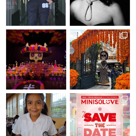
A partir de hoy miercoles
No te pierdas la exhibición
23 de octubre y hasta el
...
de @menchaca.studio
...
2
0
2
0
En un contexto donde
La temporada navideña
muchas niñas y
llegó a @minisomexico
...
adolescentes
...
2
0
0
0