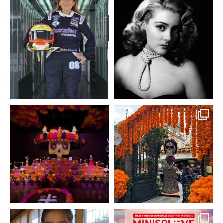
Conoce a @betty_racing08
Descanse en paz la gran
la piloto mexicana que
...
diva del cine mexicano
...
3
0
2
0
A partir de hoy miercoles
No te pierdas la exhibición
23 de octubre y hasta el
...
de @menchaca.studio
...
2
0
2
0
En un contexto donde
La temporada navideña