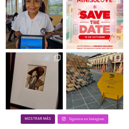
muchas niñas y
llegó a @minisomexico
...
adolescentes
...
2
0
0
0
Hoy sábado 28 de
Este fin de semana no te
septiembre se inauguró
pierdas @mextropoli, el
...
en
...
2
0
2
0
Síguenos en Instagram
MOSTRAR MÁS