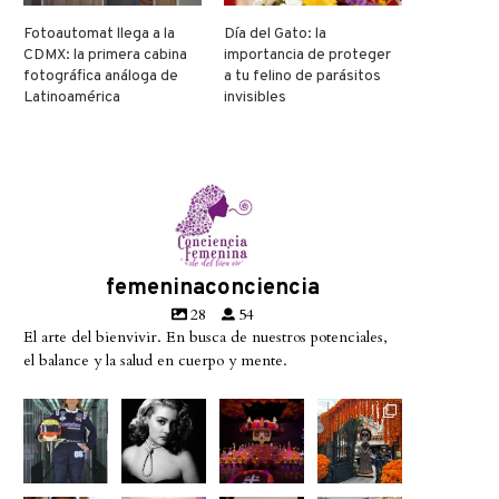
Fotoautomat llega a la
Día del Gato: la
CDMX: la primera cabina
importancia de proteger
fotográfica análoga de
a tu felino de parásitos
Latinoamérica
invisibles
femeninaconciencia
28
54
El arte del bienvivir. En busca de nuestros potenciales,
el balance y la salud en cuerpo y mente.
Conoce a
Descanse
A partir de
No te
@betty_ra
en paz la
hoy
pierdas la
cing08 la
gran diva
miercoles
exhibición