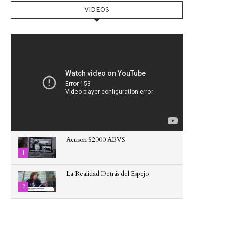
...
4
6
5
1
0
0
VIDEOS
4
0
Acuson S2000 ABVS
1
La Realidad Detrás del Espejo
2