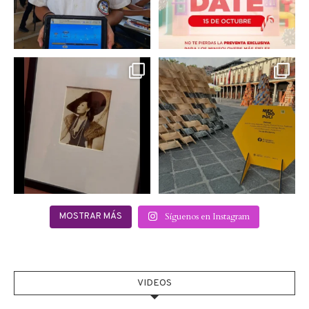
Hoy sábado 28 de
Este fin de semana no te
septiembre se inauguró
pierdas @mextropoli, el
...
en
...
2
0
2
0
Síguenos en Instagram
MOSTRAR MÁS
VIDEOS