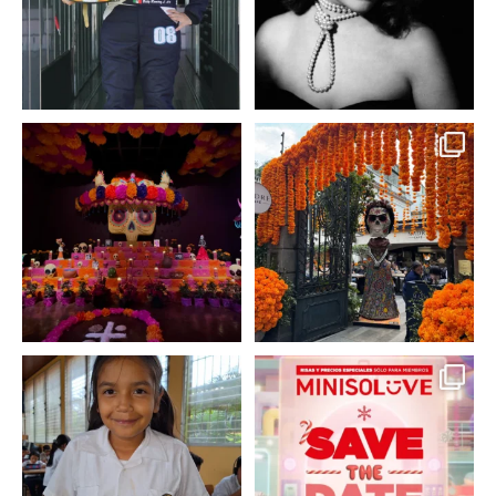
A partir de hoy miercoles
No te pierdas la exhibición
23 de octubre y hasta el
...
de @menchaca.studio
...
2
0
2
0
En un contexto donde
La temporada navideña
muchas niñas y
llegó a @minisomexico
...
adolescentes
...
2
0
0
0