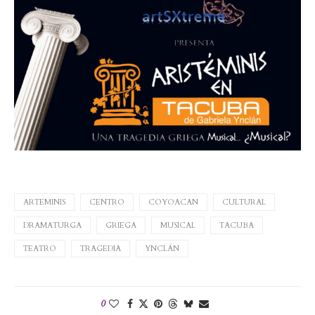
ARTEMINIS
CENTRO
COYOACAN
CULTURAL
DRAMATURGA
GRIEGA
MUSICAL
TACUBA
TEATRO
TRAGEDIA
YNCLÁN
0