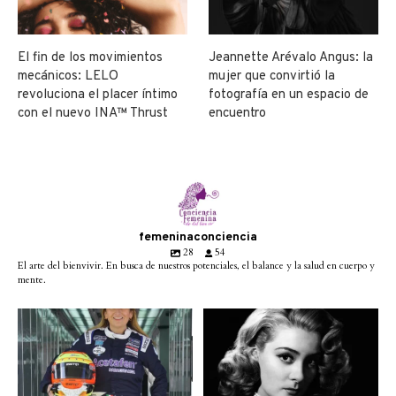
El fin de los movimientos
Jeannette Arévalo Angus: la
mecánicos: LELO
mujer que convirtió la
revoluciona el placer íntimo
fotografía en un espacio de
con el nuevo INA™ Thrust
encuentro
femeninaconciencia
28
54
El arte del bienvivir. En busca de nuestros potenciales, el balance y la salud en cuerpo y
mente.
Conoce a @betty_racing08
Descanse en paz la gran
la piloto mexicana que
...
diva del cine mexicano
...
3
0
2
0