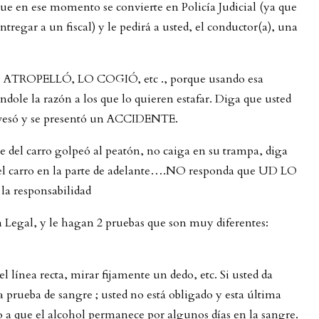
o que en ese momento se convierte en Policía Judicial (ya que
ntregar a un fiscal) y le pedirá a usted, el conductor(a), una
ROPELLÓ, LO COGIÓ, etc ., porque usando esa
dole la razón a los que lo quieren estafar. Diga que usted
atravesó y se presentó un ACCIDENTE.
rte del carro golpeó al peatón, no caiga en su trampa, diga
ó el carro en la parte de adelante….NO responda que UD LO
a responsabilidad
a Legal, y le hagan 2 pruebas que son muy diferentes:
 línea recta, mirar fijamente un dedo, etc. Si usted da
 prueba de sangre ; usted no está obligado y esta última
ido a que el alcohol permanece por algunos días en la sangre.