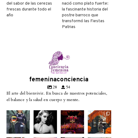
del sabor de las cerezas
nació como plato fuerte:
frescas durante todo el
la fascinante historia del
año
postre barroco que
transformó las Fiestas
Patrias
femeninaconciencia
28
54
El arte del bienvivir. En busca de nuestros potenciales,
el balance y la salud en cuerpo y mente.
Conoce a
Descanse
A partir de
No te
@betty_ra
en paz la
hoy
pierdas la
cing08 la
gran diva
miercoles
exhibición