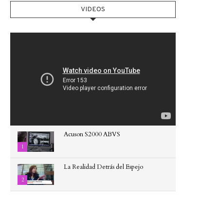
...
4
6
5
1
0
0
VIDEOS
4
0
Acuson S2000 ABVS
1
La Realidad Detrás del Espejo
2