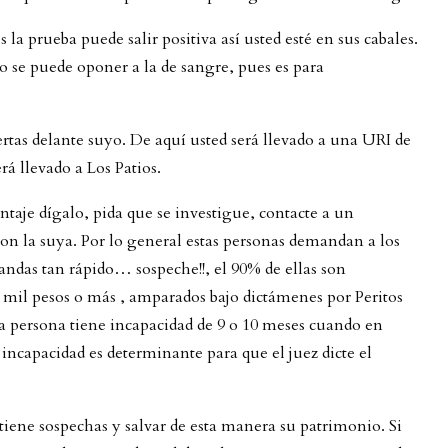
s la prueba puede salir positiva así usted esté en sus cabales.
o se puede oponer a la de sangre, pues es para
tas delante suyo. De aquí usted será llevado a una URI de
erá llevado a Los Patios.
ntaje dígalo, pida que se investigue, contacte a un
con la suya. Por lo general estas personas demandan a los
andas tan rápido… sospeche!!, el 90% de ellas son
90 mil pesos o más , amparados bajo dictámenes por Peritos
la persona tiene incapacidad de 9 o 10 meses cuando en
e incapacidad es determinante para que el juez dicte el
tiene sospechas y salvar de esta manera su patrimonio. Si