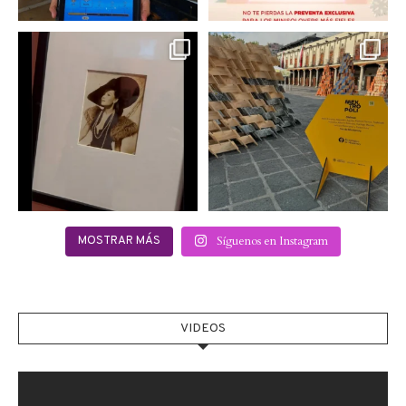
Hoy sábado 28 de
Este fin de semana no te
septiembre se inauguró
pierdas @mextropoli, el
...
en
...
2
0
2
0
Síguenos en Instagram
MOSTRAR MÁS
VIDEOS