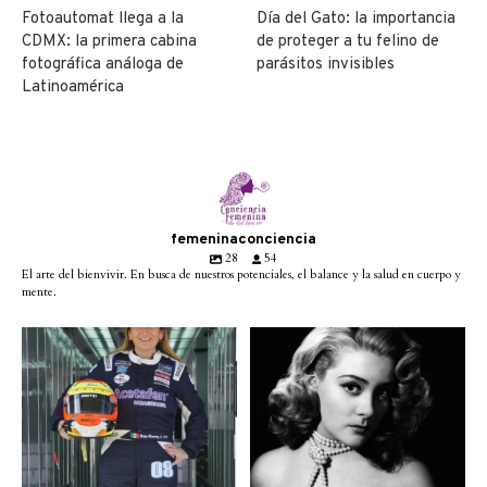
Fotoautomat llega a la
Día del Gato: la importancia
CDMX: la primera cabina
de proteger a tu felino de
fotográfica análoga de
parásitos invisibles
Latinoamérica
femeninaconciencia
28
54
El arte del bienvivir. En busca de nuestros potenciales, el balance y la salud en cuerpo y
mente.
Conoce a @betty_racing08
Descanse en paz la gran
la piloto mexicana que
...
diva del cine mexicano
...
3
0
2
0