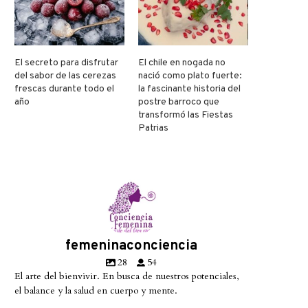
El secreto para disfrutar
El chile en nogada no
del sabor de las cerezas
nació como plato fuerte:
frescas durante todo el
la fascinante historia del
año
postre barroco que
transformó las Fiestas
Patrias
femeninaconciencia
28
54
El arte del bienvivir. En busca de nuestros potenciales,
el balance y la salud en cuerpo y mente.