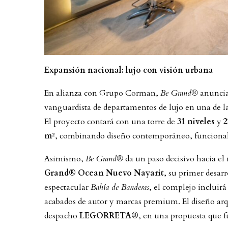
Expansión nacional: lujo con visión urbana
En alianza con Grupo Corman,
Be Grand®
anuncia
vanguardista de departamentos de lujo en una de l
El proyecto contará con una torre de
31 niveles
y
2
m²
, combinando diseño contemporáneo, funcionali
Asimismo,
Be Grand®
da un paso decisivo hacia el
Grand® Ocean Nuevo Nayarit
, su primer desar
espectacular
Bahía de Banderas
, el complejo incluir
acabados de autor y marcas premium. El diseño arqu
despacho
LEGORRETA®
, en una propuesta que f