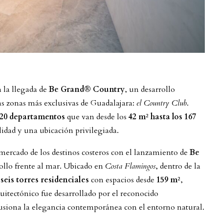
 la llegada de
Be Grand® Country
, un desarrollo
as zonas más exclusivas de Guadalajara:
el Country Club
.
20 departamentos
que van desde los
42 m² hasta los 167
dad y una ubicación privilegiada.
 mercado de los destinos costeros con el lanzamiento de
Be
rollo frente al mar. Ubicado en
Costa Flamingos
, dentro de la
á
seis torres residenciales
con espacios desde
159 m²
,
itectónico fue desarrollado por el reconocido
usiona la elegancia contemporánea con el entorno natural.