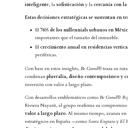
inteligente
, la
sofisticación
y la
cercanía con la
Estas decisiones estratégicas se sustentan en t
El
76% de los millennials urbanos en Méxi
importantes que el tamaño del inmueble.
El
crecimiento anual en residencias vertica
periféricas.
Con base en estos insights,
Be Grand®
traza su rut
combinan
plusvalía, diseño contemporáneo y c
inversión con valor a largo plazo.
Con desarrollos emblemáticos como
Be Grand® Re
Riviera Nayarit, el grupo reafirma su compromiso
valor a largo plazo
. Al mismo tiempo, avanza en 
estratégicos en España —como
Santa Engracia
y
El V