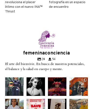
revoluciona el placer
fotografía en un espacio
íntimo con el nuevo INA™
de encuentro
Thrust
femeninaconciencia
28
54
El arte del bienvivir. En busca de nuestros potenciales,
el balance y la salud en cuerpo y mente.
Conoce a
Descanse
A partir de
No te
@betty_ra
en paz la
hoy
pierdas la
cing08 la
gran diva
miercoles
exhibición
piloto
del cine
23 de
de
En un
La
Hoy
Este fin de