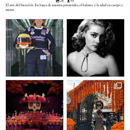
28
54
El arte del bienvivir. En busca de nuestros potenciales, el balance y la salud en cuerpo y
mente.
Conoce a @betty_racing08
Descanse en paz la gran
la piloto mexicana que
...
diva del cine mexicano
...
3
0
2
0
A partir de hoy miercoles
No te pierdas la exhibición
23 de octubre y hasta el
...
de @menchaca.studio
...
2
0
2
0