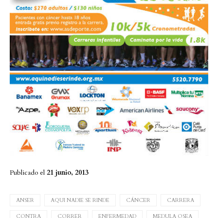
Publicado el
21 junio, 2013
ANSER
AQUI NADIE SE RINDE
CÁNCER
CARRERA
CONTRA
CORRER
ENFERMEDAD
MEDULA OSEA