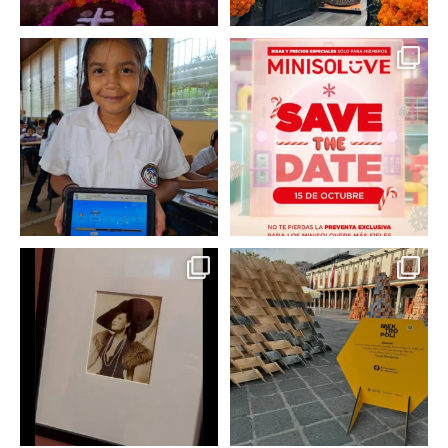
En un contexto donde
La temporada navideña
muchas niñas y
llegó a @minisomexico
...
adolescentes
...
2
0
0
0
Hoy sábado 28 de
Este fin de semana no te
septiembre se inauguró
pierdas @mextropoli, el
...
en
...
2
0
2
0