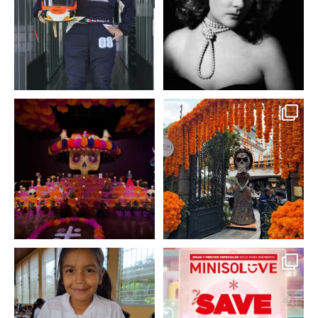
3
0
2
0
A partir de hoy miercoles
No te pierdas la exhibición
23 de octubre y hasta el
...
de @menchaca.studio
...
2
0
2
0
En un contexto donde
La temporada navideña
muchas niñas y
llegó a @minisomexico
...
adolescentes
...
2
0