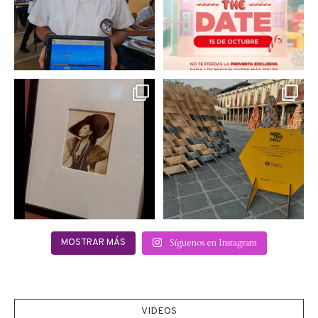
0
0
Hoy sábado 28 de
Este fin de semana no te
septiembre se inauguró
pierdas @mextropoli, el
...
en
...
2
0
2
0
Síguenos en Instagram
MOSTRAR MÁS
VIDEOS