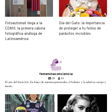
Fotoautomat llega a la
Día del Gato: la importancia
CDMX: la primera cabina
de proteger a tu felino de
fotográfica análoga de
parásitos invisibles
Latinoamérica
femeninaconciencia
28
54
El arte del bienvivir. En busca de nuestros potenciales, el balance y la salud en cuerpo y
mente.
Conoce a @betty_racing08
Descanse en paz la gran
la piloto mexicana que
...
diva del cine mexicano
...