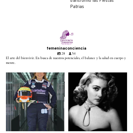
transformó las Fiestas
Patrias
femeninaconciencia
28
54
El arte del bienvivir. En busca de nuestros potenciales, el balance y la salud en cuerpo y
mente.
Conoce a @betty_racing08
Descanse en paz la gran
la piloto mexicana que
...
diva del cine mexicano
...
3
0
2
0