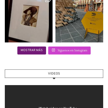
Hoy sábado 28 de
Este fin de semana no te
septiembre se inauguró
pierdas @mextropoli, el
...
en
...
2
0
2
0
Síguenos en Instagram
MOSTRAR MÁS
VIDEOS