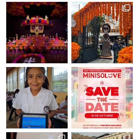
A partir de hoy miercoles
No te pierdas la exhibición
23 de octubre y hasta el
...
de @menchaca.studio
...
2
0
2
0
En un contexto donde
La temporada navideña
muchas niñas y
llegó a @minisomexico
...
adolescentes
...
2
0
0
0