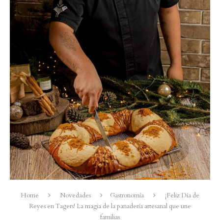
Home
Novedades
Gastronomía
¡Feliz Día de
Reyes en Tagers! La magia de la panadería artesanal que une
familias