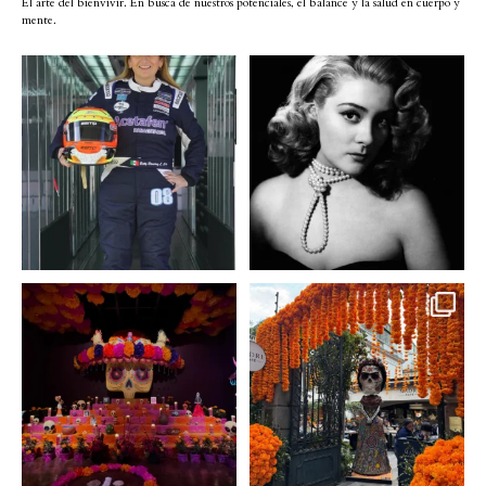
El arte del bienvivir. En busca de nuestros potenciales, el balance y la salud en cuerpo y
mente.
Conoce a @betty_racing08
Descanse en paz la gran
la piloto mexicana que
...
diva del cine mexicano
...
3
0
2
0
A partir de hoy miercoles
No te pierdas la exhibición
23 de octubre y hasta el
...
de @menchaca.studio
...
2
0
2
0