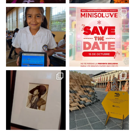
En un contexto donde
La temporada navideña
muchas niñas y
llegó a @minisomexico
...
adolescentes
...
2
0
0
0
Hoy sábado 28 de
Este fin de semana no te
septiembre se inauguró
pierdas @mextropoli, el
...
en
...
2
0
2
0